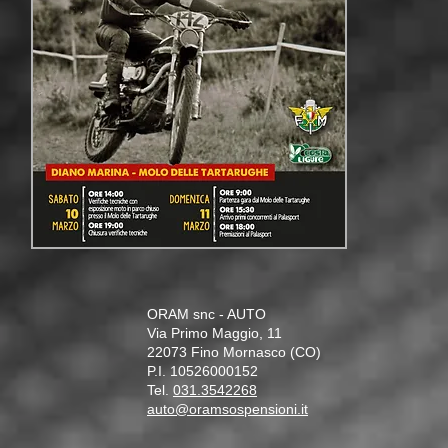
ORAM snc - AUTO
Via Primo Maggio, 11
22073 Fino Mornasco (CO)
P.I. 10526000152
Tel.
031.3542268
auto@oramsospensioni.it