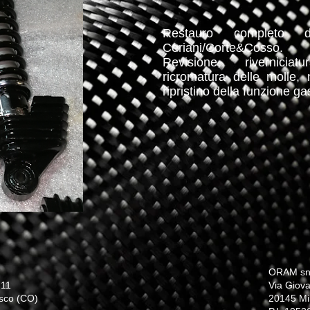
Restauro completo di
Ceriani/Corte&Cosso.
Revisione, rivernici
ricromatura delle molle, 
ripristino della funzione ga
ORAM sn
 11
Via Giova
sco (CO)
20145 Mi