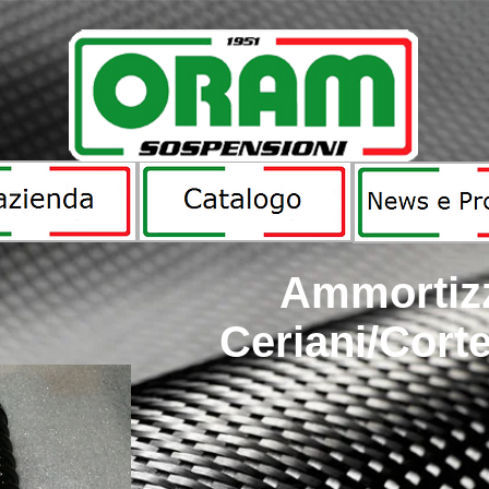
Ammortizz
Ceriani/Cor