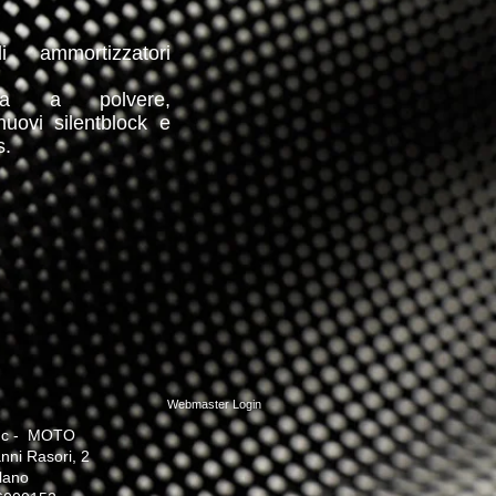
 ammortizzatori
atura a polvere,
nuovi silentblock e
s.
Webmaster Login
c - MOTO
nni Rasori, 2
lano