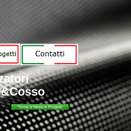
atori
te&Cosso
Torna a News e Progetti