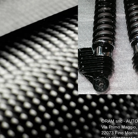
ORAM snc - AUTO
Via Primo Maggio,
22073 Fino Morna