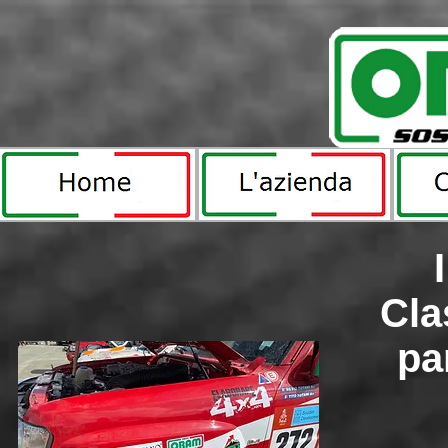
Cla
pa