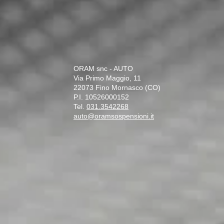
ORAM snc - AUTO
Via Primo Maggio, 11
22073 Fino Mornasco (CO)
P.I. 10526000152
Tel.
031.3542268
auto@oramsospensioni.it