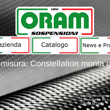
misura: Constellation monta
La nuova creazion
Constellation ed è
ORAM MTWIN