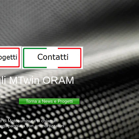
 gli MTwin ORAM
Torna a News e Progetti
e di Motosumisura si chiama
 equipaggiata con ammortizzatori