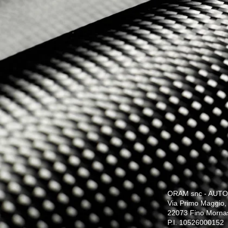
ORAM snc - AUTO
Via Primo Maggio,
22073 Fino Morna
P.I. 10526000152