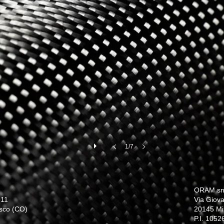
1/7
ORAM sn
 11
Via Giova
sco (CO)
20145 Mi
P.I. 105