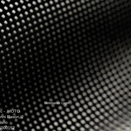
Webmaster Login
c - MOTO
nni Rasori, 2
lano
26000152