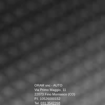
ORAM snc - AUTO
Via Primo Maggio, 11
22073 Fino Mornasco (CO)
P.I. 10526000152
Tel.
031.3542268