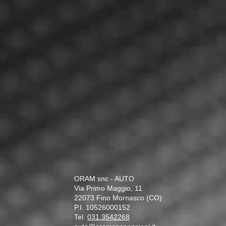
ORAM snc - AUTO
Via Primo Maggio, 11
22073 Fino Mornasco (CO)
P.I. 10526000152
Tel.
031.3542268