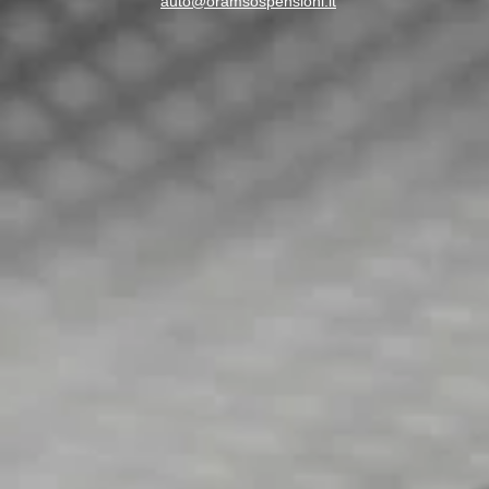
auto@oramsospensioni.it