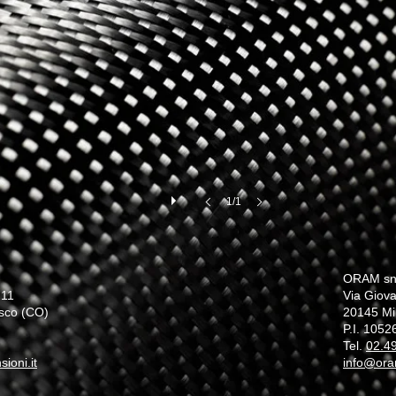
1/1
ORAM sn
 11
Via Giova
sco (CO)
20145 Mi
P.I. 105
Tel.
02.4
oni.it
info@ora