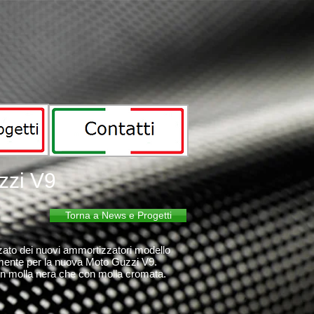
zzi V9
Torna a News e Progetti
ato dei nuovi ammortizzatori modello
ente per la nuova Moto Guzzi V9.
con molla nera che con molla cromata.