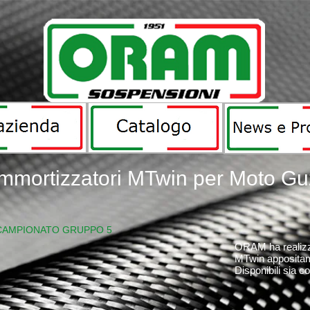
mmortizzatori MTwin per Moto Gu
CAMPIONATO GRUPPO 5
ORAM ha realizz
MTwin appositam
Disponibili sia 