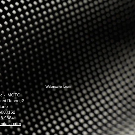
Webmaster Login
c - MOTO
nni Rasori, 2
lano
26000152
98.9884
mitalia.com