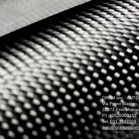
ORAM snc - AUTO
Via Primo Maggio,
22073 Fino Morna
P.I. 10526000152
Tel.
031.3542268
auto@oramsospensi