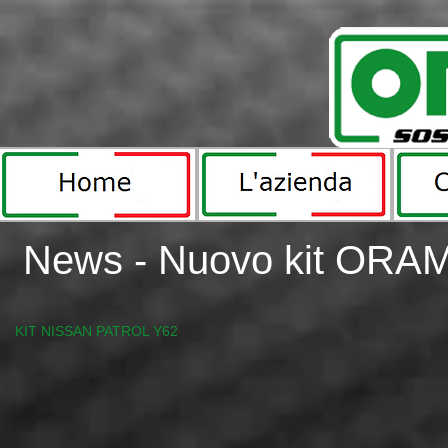
News -
Nuovo kit ORAM 
Anteriore Step 4.2 Patrol Y62.jpg
KIT NISSAN PATROL Y62