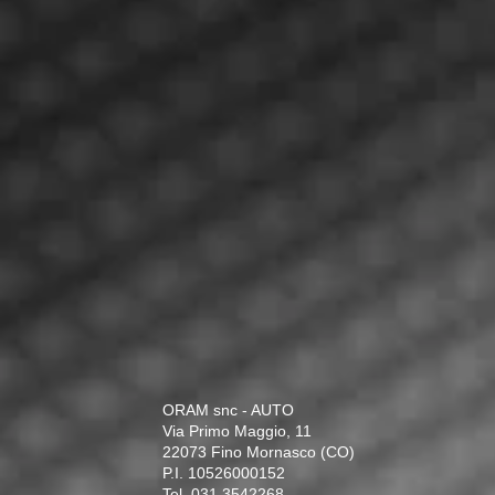
ORAM snc - AUTO
Via Primo Maggio, 11
22073 Fino Mornasco (CO)
P.I. 10526000152
Tel.
031.3542268