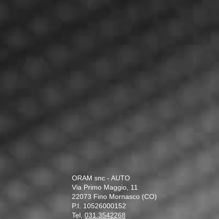
ORAM snc - AUTO
Via Primo Maggio, 11
22073 Fino Mornasco (CO)
P.I. 10526000152
Tel.
031.3542268