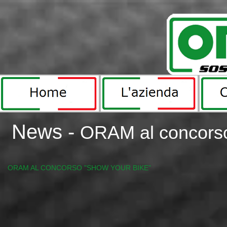
News -
ORAM al concorso
Triumph Nichelino 2.jpg
ORAM AL CONCORSO "SHOW YOUR BIKE"