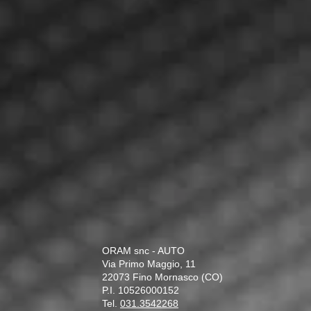
ORAM snc - AUTO
Via Primo Maggio, 11
22073 Fino Mornasco (CO)
P.I. 10526000152
Tel.
031.3542268