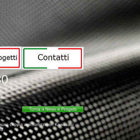
80
Torna a News e Progetti
auro coppia ammortizzatori Kawasaki
80.