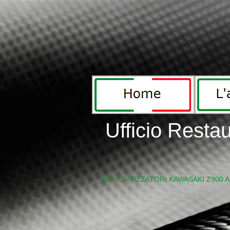
Ufficio Resta
IMG_6058.jpg
AMMORTIZZATORI KAWASAKI Z900 A