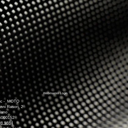
Webmaster Login
c - MOTO
nni Rasori, 2
lano
26000152
98.9884