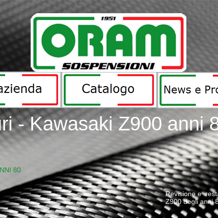
uri - Kawasaki Z900 anni 
NNI 80
Revisione e rest
Z900 degli anni 