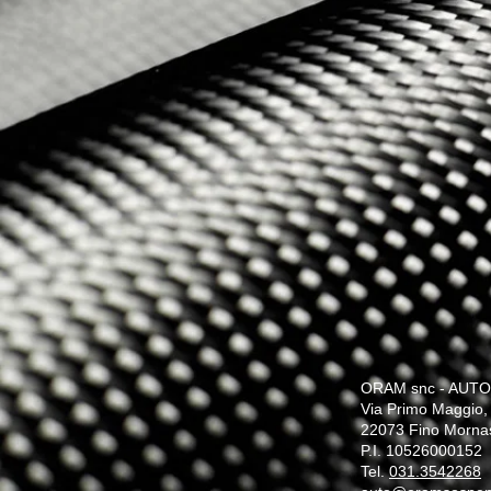
ORAM snc - AUTO
Via Primo Maggio,
22073 Fino Morna
P.I. 10526000152
Tel.
031.3542268