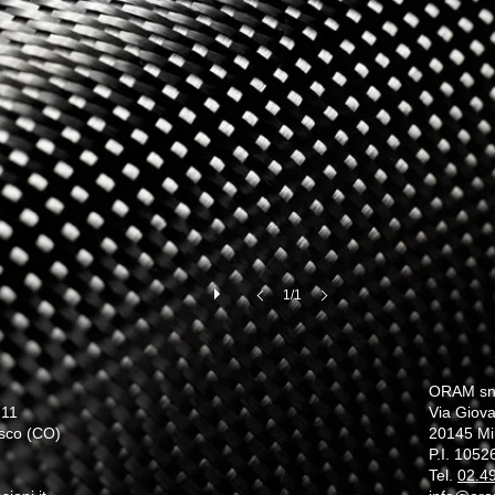
1/1
ORAM sn
 11
Via Giova
sco (CO)
20145 Mi
P.I. 105
Tel.
02.4